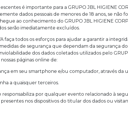
adolescentes é importante para a GRUPO JBL HIGIENE C
nte dados pessoais de menores de 18 anos, se não for 
aso chegue ao conhecimento do GRUPO JBL HIGIENE CO
ados serão imediatamente excluídos.
 todos os esforços para ajudar a garantir a integrida
 medidas de segurança que dependam da segurança dos di
de inviolabilidade dos dados coletados utilizados pelo
 nossas páginas online de:
ança em seu smartphone e/ou computador, através da ut
nha a quaisquer terceiros.
ponsabiliza por qualquer evento relacionado à segur
esentes nos dispositivos do titular dos dados ou visitan