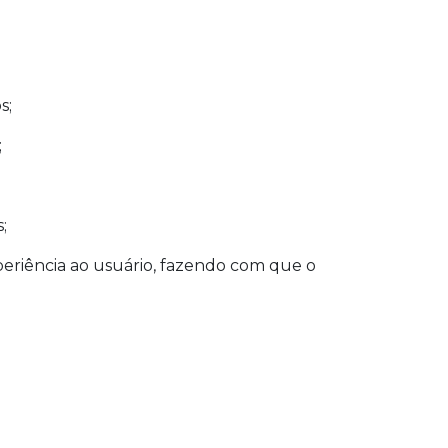
s;
;
;
periência ao usuário, fazendo com que o