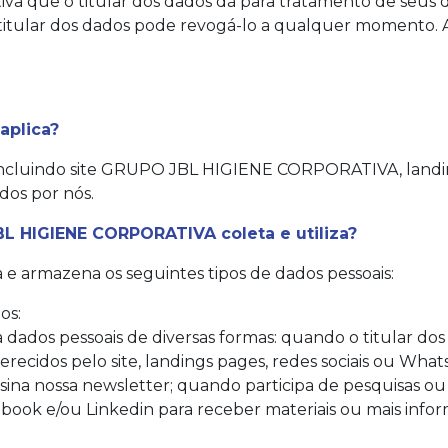
tiva que o titular dos dados dá para tratamento de seus
o titular dos dados pode revogá-lo a qualquer momento.
aplica?
s, incluindo site GRUPO JBL HIGIENE CORPORATIVA, land
dos por nós.
BL HIGIENE CORPORATIVA
coleta e utiliza?
armazena os seguintes tipos de dados pessoais:
os:
os pessoais de diversas formas: quando o titular dos 
ferecidos pelo site, landings pages, redes sociais ou W
sina nossa newsletter; quando participa de pesquisas 
book e/ou Linkedin para receber materiais ou mais info