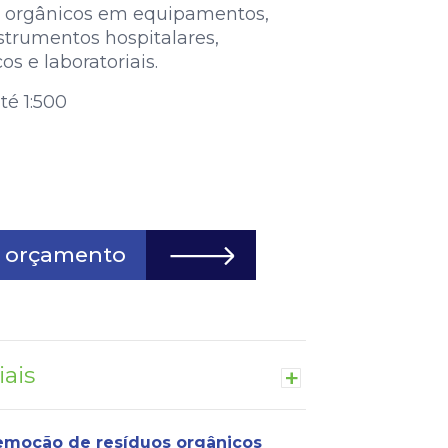
s orgânicos em equipamentos,
nstrumentos hospitalares,
os e laboratoriais.
té 1:500
ar orçamento
iais
+
remoção de resíduos orgânicos