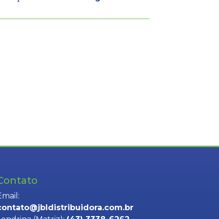
Contato
Email:
contato@jbldistribuidora.com.br